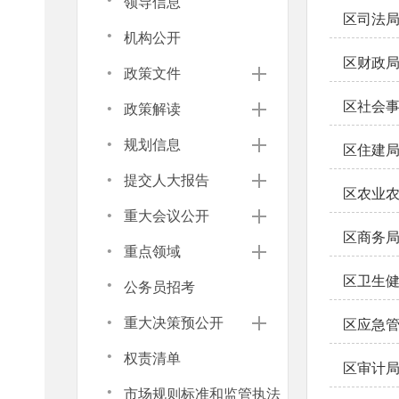
·
领导信息
区司法
·
机构公开
区财政
·
政策文件
·
区社会
政策解读
·
规划信息
区住建
·
提交人大报告
区农业
·
重大会议公开
区商务
·
重点领域
·
区卫生
公务员招考
·
重大决策预公开
区应急
·
权责清单
区审计
·
市场规则标准和监管执法