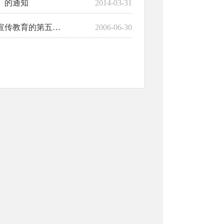
》的通知
2014-03-31
关于转发区委宣传部、区司法局《关于在全区公民中开展法制宣传教育的第五个五年规划》的通知
2006-06-30