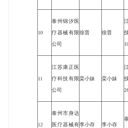
泰州锦汐医
10
疗器械有限
徐晋
徐晋
公司
1
江苏康正医
11
疗科技有限
栾小妹
栾小妹
公司
2
泰州市身达
12
医疗器械有
李小存
李小存