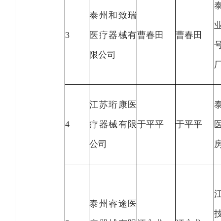
泰州和致瑞
3
医疗器械有
曹春田
曹春田
限公司
厂
江苏珩康医
4
疗器械有限
于平平
于平平
公司
房
泰州睿途医