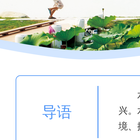
导语
兴。
境、