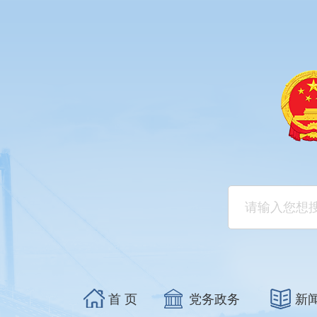
首 页
党务政务
新