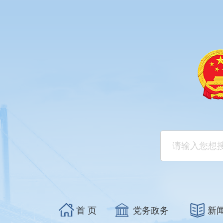
首 页
党务政务
新