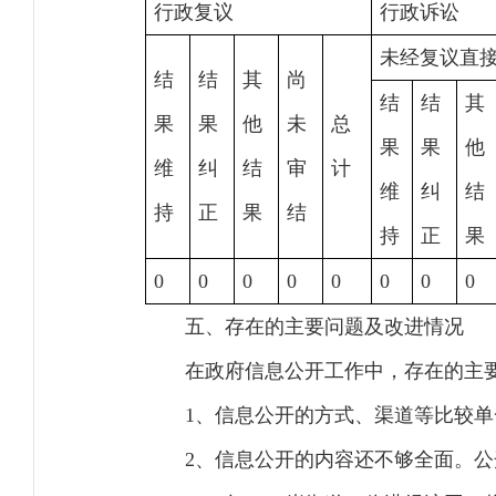
行政复议
行政诉讼
未经复议直
结
结
其
尚
结
结
其
果
果
他
未
总
果
果
他
维
纠
结
审
计
维
纠
结
持
正
果
结
持
正
果
0
0
0
0
0
0
0
0
五、存在的主要问题及改进情况
在政府信息公开工作中，存在的主
1、信息公开的方式、渠道等比较
2、信息公开的内容还不够全面。