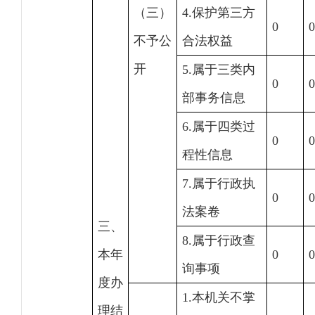
（三）
4.保护第三方
0
0
不予公
合法权益
开
5.属于三类内
0
0
部事务信息
6.属于四类过
0
0
程性信息
7.属于行政执
0
0
法案卷
三、
8.属于行政查
本年
0
0
询事项
度办
1.本机关不掌
理结