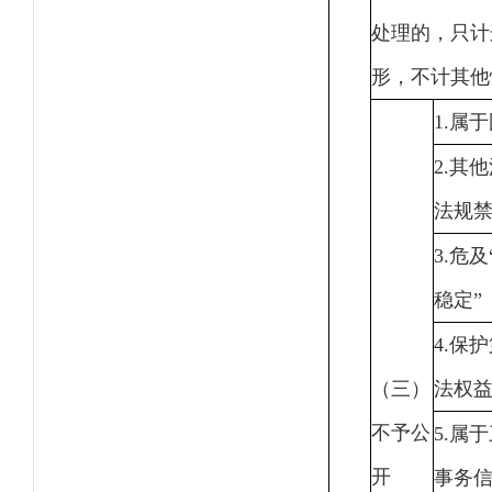
处理的，只计
形，不计其他
1.属
2.其
法规
3.危
稳定”
4.保
（三）
法权
不予公
5.属
开
事务