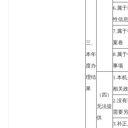
6.属
性信
7.属
案卷
三、
本年
8.属
度办
事项
理结
1.本
果
相关
（四）
2.没
无法提
需要
供
3.补