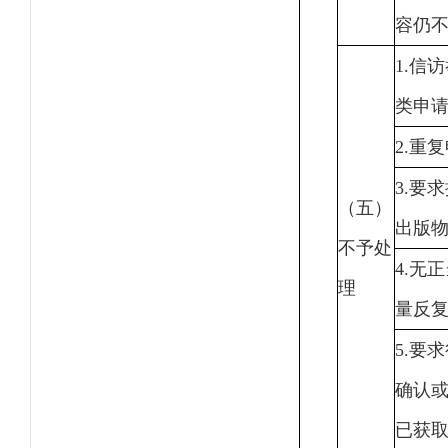
容仍
1.信
类申
2.重
3.要
（五）
出版
不予处
4.无
理
量反
5.要
确认
已获